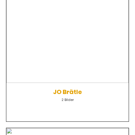
JO Brätle
2 Bilder