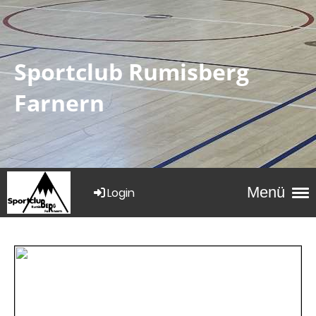
Sportclub Rumisberg
Farnern
Menü
Login